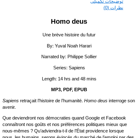
توضیحات تکمیلی
نظرات (0)
Homo deus
Une brève histoire du futur
By: Yuval Noah Harari
Narrated by: Philippe Sollier
Series: Sapiens
Length: 14 hrs and 48 mins
MP3, PDF, EPUB
Sapiens
retraçait l’histoire de l’humanité.
Homo deus
interroge 
avenir.
Que deviendront nos démocraties quand Google et Facebook
connaîtront nos goûts et nos préférences politiques mieux que
nous-mêmes ? Qu’adviendra-t-il de l’État providence lorsque
nous, les humains, serons évincés du marché de l’emploi par 