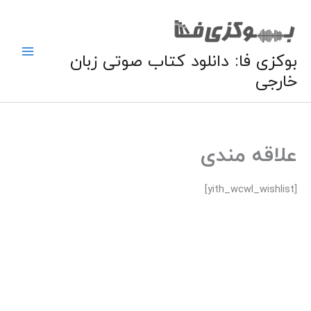
فتن
ه
حتوا
بوکزی فا: دانلود کتاب صوتی زبان
خارجی
علاقه مندی
[yith_wcwl_wishlist]