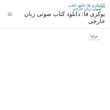
فتن
ه
حتوا
بوکزی فا: دانلود کتاب صوتی زبان
خارجی
کتاب
قیمت
قیمت
صوتی
حراج!
اصلی
فعلی
فرانسوی
زندگی
199,000 تومان
149,000 تومان
استیو
بود.
است.
جابز
عدد