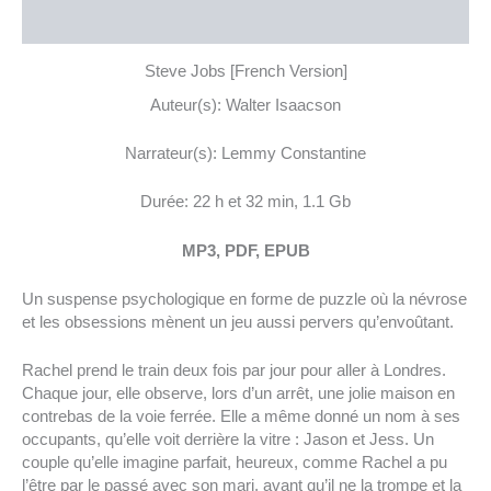
نظرات (0)
Steve Jobs [French Version]
Auteur(s): Walter Isaacson
Narrateur(s): Lemmy Constantine
Durée: 22 h et 32 min, 1.1 Gb
MP3, PDF, EPUB
Un suspense psychologique en forme de puzzle où la névrose
et les obsessions mènent un jeu aussi pervers qu’envoûtant.
Rachel prend le train deux fois par jour pour aller à Londres.
Chaque jour, elle observe, lors d’un arrêt, une jolie maison en
contrebas de la voie ferrée. Elle a même donné un nom à ses
occupants, qu’elle voit derrière la vitre : Jason et Jess. Un
couple qu’elle imagine parfait, heureux, comme Rachel a pu
l’être par le passé avec son mari, avant qu’il ne la trompe et la