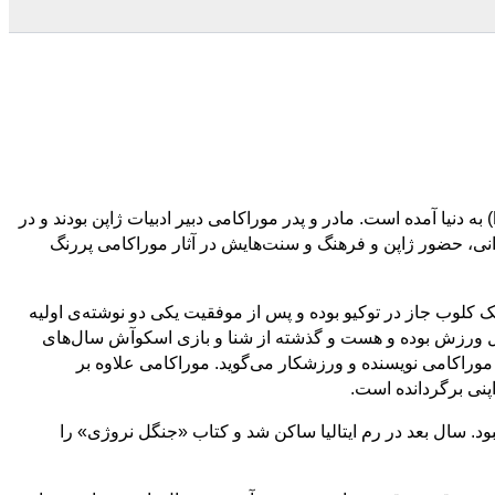
از میان نویسندگان معاصر ژاپن تنها چند تن برجسته‌ اند که هاروکی موراکامی از تمامی آن‌ها جوان‌تر است. او در سال 1949 در کیوتو (Kyoto) به دنیا آمده است. مادر و پدر موراکامی دبیر ادبیات ژاپن بودند و در
انی، حضور ژاپن و فرهنگ و سنت‌هایش در آثار موراکامی پررنگ
کیو (The University of Tokyo) در رشته‌ی ادبیات انگلیسی تحصیل کرده است. بین سال‌های 1974 و 1981 صاحب یک کلوب جاز در توکیو بوده و پس از موفقیت یکی دو نوشته‌ی اولیه
هل ورزش بوده و هست و گذشته از شنا و بازی اسکوآش سال‌های
راکامی نویسنده و ورزشکار می‌گوید. موراکامی علاوه بر
اپنی برگردانده است.
نبود. سال بعد در رم ایتالیا ساکن شد و کتاب «جنگل نروژی» را