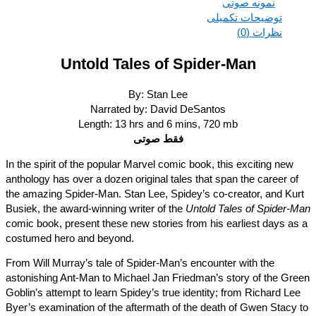
نمونه صوتی
توضیحات تکمیلی
نظرات (0)
Untold Tales of Spider-Man
By: Stan Lee
Narrated by: David DeSantos
Length: 13 hrs and 6 mins, 720 mb
فقط صوتی
In the spirit of the popular Marvel comic book, this exciting new
anthology has over a dozen original tales that span the career o
the amazing Spider-Man. Stan Lee, Spidey’s co-creator, and Ku
Busiek, the award-winning writer of the
Untold Tales of Spider-
comic book, present these new stories from his earliest days a
costumed hero and beyond.
From Will Murray’s tale of Spider-Man’s encounter with the
astonishing Ant-Man to Michael Jan Friedman’s story of the Gr
Goblin’s attempt to learn Spidey’s true identity; from Richard Le
Byer’s examination of the aftermath of the death of Gwen Stacy