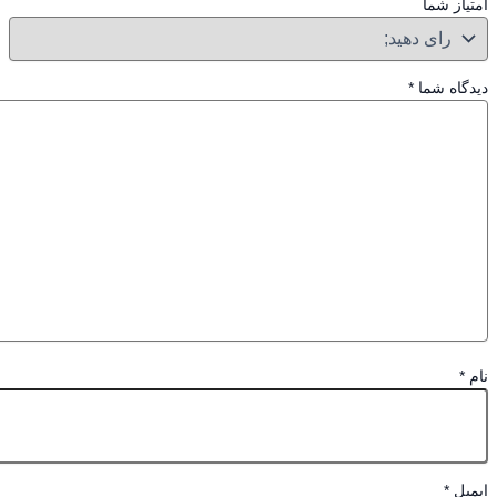
از شما
گاه شما
*
*
یل
*