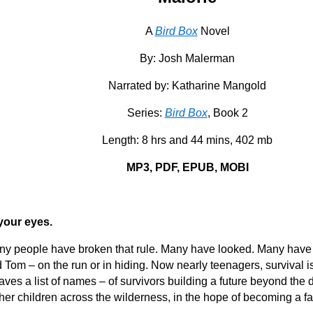
A
Bird Box
Novel
By: Josh Malerman
Narrated by:
Katharine Mangold
Series:
Bird Box
, Book 2
Length: 8 hrs and 44 mins, 402 mb
MP3, PDF, EPUB, MOBI
 your eyes.
ny people have broken that rule. Many have looked. Many have lost
d Tom – on the run or in hiding. Now nearly teenagers, surviva
eaves a list of names – of survivors building a future beyond th
her children across the wilderness, in the hope of becoming a 