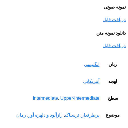
نمونه صوتی
دریافت فایل
دانلود نمونه متن
دریافت فایل
زبان
انگلیسی
لهجه
آمریکایی
سطح
Upper-intermediate
,
Intermediate
موضوع
پرطرفدار
,
ترسناک
,
رازآلود و دلهره آور
,
رمان