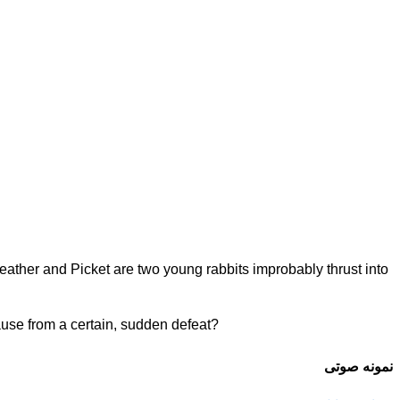
 Heather and Picket are two young rabbits improbably thrust into
ause from a certain, sudden defeat?
نمونه صوتی