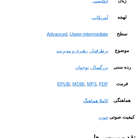
زبان
انگلیسی
لهجه
آمریکایی
سطح
Advanced
,
Upper-intermediate
موضوع
پرطرفدار
,
رهبری و مدیریت
ده سنی
بزرگسال
,
نوجوان
فرمت
EPUB
,
MOBI
,
MP3
,
PDF
ماهنگی
کاملا هماهنگ
یت صوتی
خوب
 و بررسی‌ها