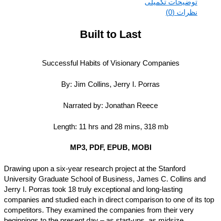
توضیحات تکمیلی
نظرات (0)
Built to Last
Successful Habits of Visionary Companies
By: Jim Collins, Jerry I. Porras
Narrated by: Jonathan Reece
Length: 11 hrs and 28 mins, 318 mb
MP3, PDF, EPUB, MOBI
Drawing upon a six-year research project at the Stanford
University Graduate School of Business, James C. Collins and
Jerry I. Porras took 18 truly exceptional and long-lasting
companies and studied each in direct comparison to one of its 
competitors. They examined the companies from their very
beginnings to the present day – as start-ups, as midsize