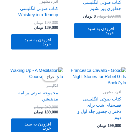
افراد مشهور
کتاب صوتی انگلیسی
چطوری پیر بشیم
کتاب صوتی انگلیسی
Whiskey in a Teacup
199,000
تومان
0
تومان
199,000
تومان
139,000
تومان
افزودن به سبد
خرید
افزودن به سبد
خرید
قیمت
قیمت
فعلی
اصلی
حراج!
حراج!
249,000 تومان
189,000 تومان
بود.
است.
انگلیسی
افراد مشهور
مجموعه صوتی برنامه
کتاب صوتی انگلیسی
مدیتیشن
قصه‌های شب برای
249,000
تومان
دختران جسور جلد اول و
189,000
تومان
دوم
افزودن به سبد
199,000
تومان
خرید