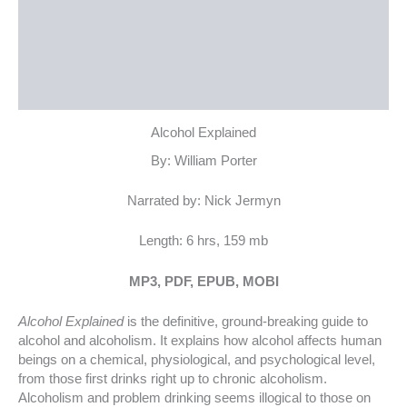
نمونه متن
توضیحات تکمیلی
نظرات (0)
Alcohol Explained
By: William Porter
Narrated by: Nick Jermyn
Length: 6 hrs, 159 mb
MP3, PDF, EPUB, MOBI
Alcohol Explained
is the definitive, ground-breaking guide to
alcohol and alcoholism. It explains how alcohol affects human
beings on a chemical, physiological, and psychological level,
from those first drinks right up to chronic alcoholism.
Alcoholism and problem drinking seems illogical to those on