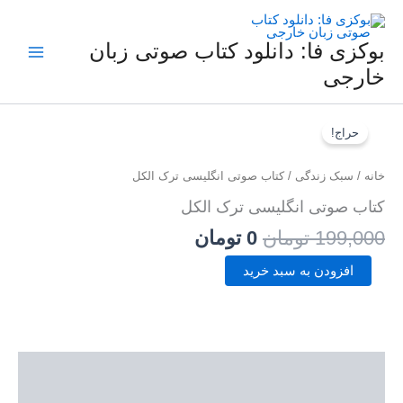
فتن
ه
حتوا
بوکزی فا: دانلود کتاب صوتی زبان
خارجی
کتاب
قیمت
قیمت
صوتی
حراج!
اصلی
فعلی
انگلیسی
ترک
199,000 تومان
0 تومان
خانه
/
سبک زندگی
/ کتاب صوتی انگلیسی ترک الکل
الکل
بود.
است.
عدد
کتاب صوتی انگلیسی ترک الکل
199,000
تومان
0
تومان
افزودن به سبد خرید
توضیحات
نمونه صوتی