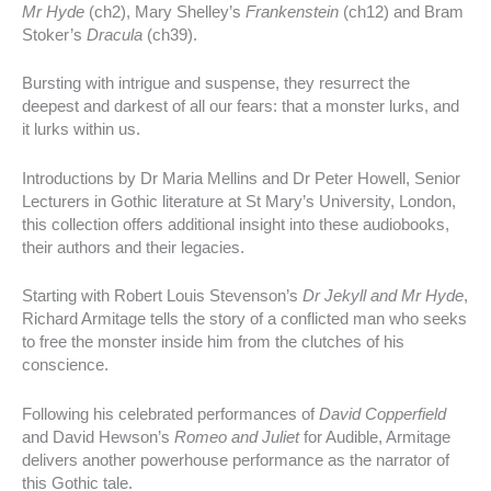
Mr Hyde
(ch2), Mary Shelley’s
Frankenstein
(ch12) and Bram
Stoker’s
Dracula
(ch39).
Bursting with intrigue and suspense, they resurrect the
deepest and darkest of all our fears: that a monster lurks, and
it lurks within us.
Introductions by Dr Maria Mellins and Dr Peter Howell, Senior
Lecturers in Gothic literature at St Mary’s University, London,
this collection offers additional insight into these audiobooks,
their authors and their legacies.
Starting with Robert Louis Stevenson’s
Dr Jekyll and Mr Hyde
,
Richard Armitage tells the story of a conflicted man who seeks
to free the monster inside him from the clutches of his
conscience.
Following his celebrated performances of
David Copperfield
and David Hewson’s
Romeo and Juliet
for Audible, Armitage
delivers another powerhouse performance as the narrator of
this Gothic tale.