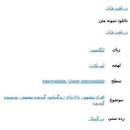
افت فایل
ود نمونه متن
افت فایل
زبان
انگلیسی
لهجه
آمریکایی
سطح
Intermediate
,
Upper-intermediate
افراد مشهور
,
داغ داغ
,
زندگینامه
,
گوینده مشهور
,
نویسنده
وضوع
گوینده
ه سنی
بزرگسال