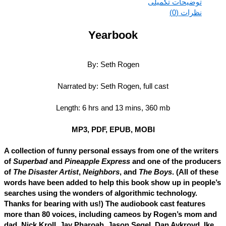
توضیحات تکمیلی
نظرات (0)
Yearbook
By: Seth Rogen
Narrated by: Seth Rogen, full cast
Length: 6 hrs and 13 mins, 360 mb
MP3, PDF, EPUB, MOBI
A collection of funny personal essays from one of the write
of
Superbad
and
Pineapple Express
and one of the produc
of
The Disaster Artist
,
Neighbors
,
and
The Boys
. (All of th
words have been added to help this book show up in peopl
searches using the wonders of algorithmic technology.
Thanks for bearing with us!) The audiobook cast features
more than 80 voices, including cameos by Rogen’s mom a
dad, Nick Kroll, Jay Pharoah, Jason Segel, Dan Aykroyd, Ik