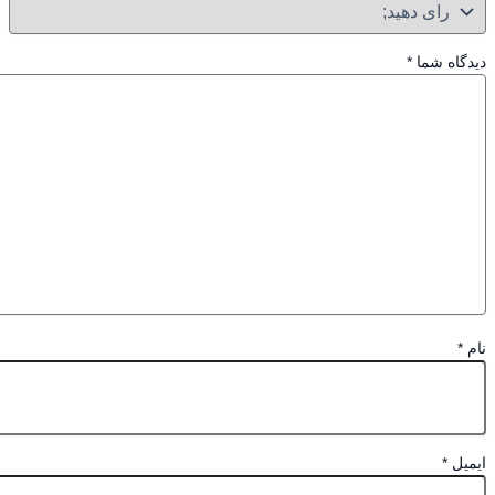
گاه شما
*
*
یل
*