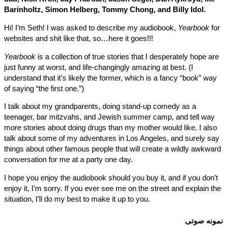
Barinholtz, Simon Helberg, Tommy Chong, and Billy Idol.
Hi! I’m Seth! I was asked to describe my audiobook,
Yearbook
f
websites and shit like that, so…here it goes!!!
Yearbook
is a collection of true stories that I desperately hope a
just funny at worst, and life-changingly amazing at best. (I
understand that it’s likely the former, which is a fancy “book” w
of saying “the first one.”)
I talk about my grandparents, doing stand-up comedy as a
teenager, bar mitzvahs, and Jewish summer camp, and tell wa
more stories about doing drugs than my mother would like. I al
talk about some of my adventures in Los Angeles, and surely s
things about other famous people that will create a wildly awkw
conversation for me at a party one day.
I hope you enjoy the audiobook should you buy it, and if you don
enjoy it, I’m sorry. If you ever see me on the street and explain 
situation, I’ll do my best to make it up to you.
نه صوتی