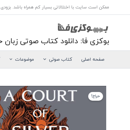
فتن
ممکن است سایت با اختلالاتی بسیار کم همراه باشد. بزودی
ه
حتوا
بوکزی فا: دانلود کتاب صوتی زبان خ
صفحه اصلی
کتاب صوتی
موضوعات
آ
کتاب
صوتی
حراج!
انگلیسی
درباری
از
شعله‌های
نقره‌ای
عدد