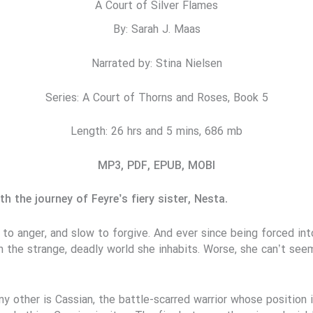
A Court of Silver Flames
By: Sarah J. Maas
Narrated by: Stina Nielsen
Series: A Court of Thorns and Roses, Book 5
Length: 26 hrs and 5 mins, 686 mb
MP3, PDF, EPUB, MOBI
h the journey of Feyre’s fiery sister, Nesta.
 to anger, and slow to forgive. And ever since being forced in
thin the strange, deadly world she inhabits. Worse, she can’t s
 other is Cassian, the battle-scarred warrior whose position