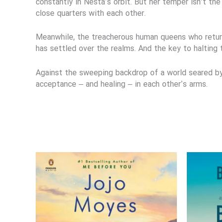
constantly in Nesta’s orbit. But her temper isn’t th
close quarters with each other.
Meanwhile, the treacherous human queens who returne
has settled over the realms. And the key to halting 
Against the sweeping backdrop of a world seared by
acceptance – and healing – in each other’s arms.
یمت
علی
139,000 تومان
ست.