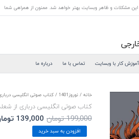
 این مشکلات و ظاهر وبسایت بهتر خواهد شد. ممنون از همراهی شما
ارجی
موزش کار با وبسایت
تماس با ما
درباره ما
قیمت
خانه
/
نوروز1401
/ کتاب صوتی انگلیسی درباری ا
اصلی
کتاب صوتی انگلیسی درباری از شعله‌
199,000 توم
199,000
تومان
139,000
توما
بود.
افزودن به سبد خرید