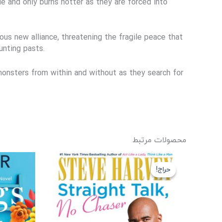
le and only burns hotter as they are forced into
us new alliance, threatening the fragile peace that
unting pasts.
onsters from within and without as they search for
محصولات مرتبط
قیمت
قیمت
اصلی
فعلی
حراج!
حراج!
199,000 تومان
139,000 تومان
بود.
است.