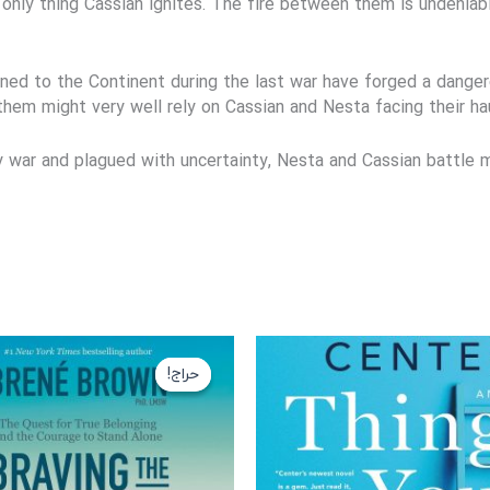
e only thing Cassian ignites. The fire between them is undeniab
d to the Continent during the last war have forged a dangero
them might very well rely on Cassian and Nesta facing their ha
 war and plagued with uncertainty, Nesta and Cassian battle m
قیمت
ق
اصلی
ف
حراج!
حراج!
199,000 تومان
بود.
ا