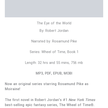
توضیحات تکمیلی
نظرات (0)
The Eye of the World
By: Robert Jordan
Narrated by: Rosamund Pike
Series: Wheel of Time, Book 1
Length: 32 hrs and 55 mins, 756 mb
MP3, PDF, EPUB, MOBI
Now an original series starring Rosamund Pike as
Moiraine!
The first novel in Robert Jordan’s #1
New York Times
best-selling epic fantasy series, The Wheel of Time®.