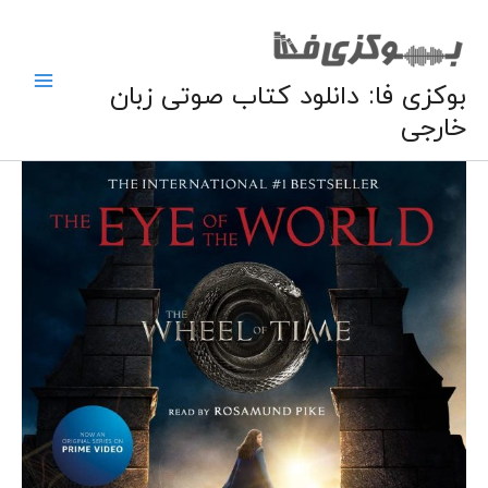
فتن
ه
حتوا
بوکزی فا: دانلود کتاب صوتی زبان
خارجی
کتاب
صوتی
انگلیسی
چشم
جهان
عدد