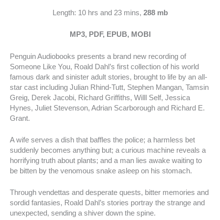
Length: 10 hrs and 23 mins,
288 mb
MP3, PDF, EPUB, MOBI
Penguin Audiobooks presents a brand new recording of
Someone Like You, Roald Dahl’s first collection of his world
famous dark and sinister adult stories, brought to life by an all-
star cast including Julian Rhind-Tutt, Stephen Mangan, Tamsin
Greig, Derek Jacobi, Richard Griffiths, Willl Self, Jessica
Hynes, Juliet Stevenson, Adrian Scarborough and Richard E.
Grant.
A wife serves a dish that baffles the police; a harmless bet
suddenly becomes anything but; a curious machine reveals a
horrifying truth about plants; and a man lies awake waiting to
be bitten by the venomous snake asleep on his stomach.
Through vendettas and desperate quests, bitter memories and
sordid fantasies, Roald Dahl’s stories portray the strange and
unexpected, sending a shiver down the spine.