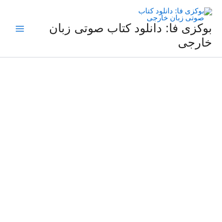
فتن
ه
حتوا
بوکزی فا: دانلود کتاب صوتی زبان
خارجی
کتاب
صوتی
انگلیسی
یکی
مثل
تو:
مجموعه
داستان‌های
کوتاه
رولد
دال
برای
بزرگسالان
عدد