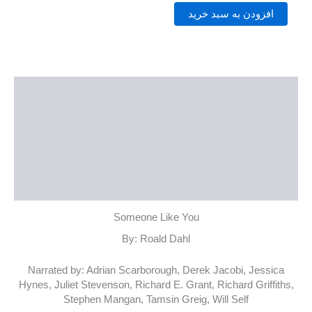
افزودن به سبد خرید
توضیحات
نمونه صوتی
نمونه متن
توضیحات تکمیلی
نظرات (0)
Someone Like You
By: Roald Dahl
Narrated by:
Adrian Scarborough
,
Derek Jacobi
,
Jessica
Hynes
,
Juliet Stevenson
,
Richard E. Grant
,
Richard Griffiths
,
Stephen Mangan
,
Tamsin Greig
,
Will Self