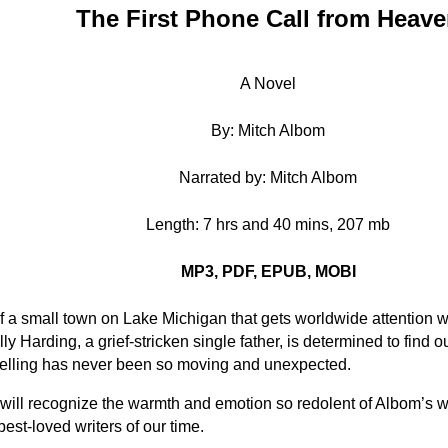
The First Phone Call from Heav
A Novel
By: Mitch Albom
Narrated by: Mitch Albom
Length: 7 hrs and 40 mins, 207 mb
MP3, PDF, EPUB, MOBI
of a small town on Lake Michigan that gets worldwide attention whe
ly Harding, a grief-stricken single father, is determined to find 
rytelling has never been so moving and unexpected.
will recognize the warmth and emotion so redolent of Albom’s wr
 best-loved writers of our time.