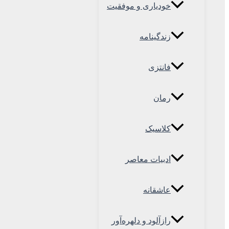
خودیاری و موفقیت
زندگینامه
فانتزی
رمان
کلاسیک
ادبیات معاصر
عاشقانه
رازآلود و دلهره‌آور