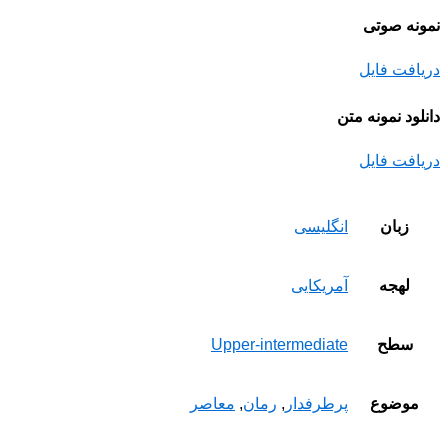
نمونه صوتی
دریافت فایل
دانلود نمونه متن
دریافت فایل
زبان
انگلیسی
لهجه
آمریکایی
سطح
Upper-intermediate
موضوع
پرطرفدار
,
رمان
,
معاصر