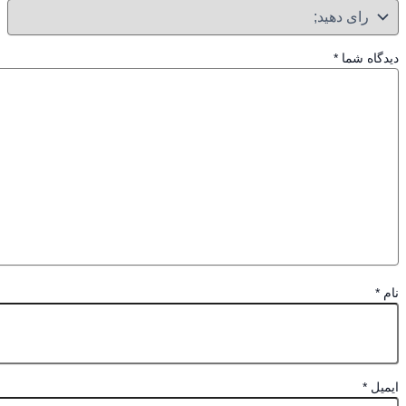
گاه شما
*
*
یل
*