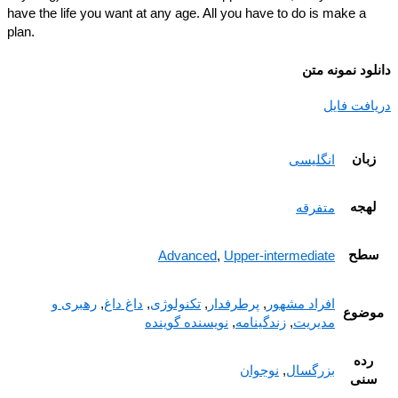
have the life you want at any age. All you have to do is make a
plan.
ود نمونه متن
افت فایل
بان
انگلیسی
هجه
متفرقه
طح
Advanced
,
Upper-intermediate
افراد مشهور
,
پرطرفدار
,
تکنولوژی
,
داغ داغ
,
رهبری و
ضوع
مدیریت
,
زندگینامه
,
نویسنده گوینده
رده
بزرگسال
,
نوجوان
نی