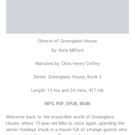
نمونه متن
توضیحات تکمیلی
نظرات (0)
Ghosts of Greenglass House
By: Kate Milford
Narrated by: Chris Henry Coffey
Series: Greenglass House, Book 2
Length: 13 hrs and 34 mins, 417 mb
MP3, PDF, EPUB, MOBI
Welcome back to the irresistible world of Greenglass
House, where 13-year-old Milo is, once again, spending the
winter holidays stuck in a house full of strange guests who