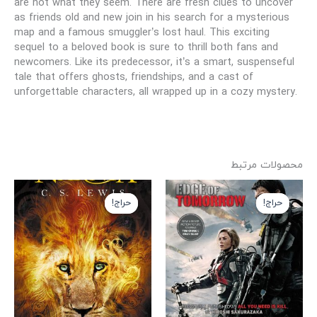
are not what they seem. There are fresh clues to uncover
as friends old and new join in his search for a mysterious
map and a famous smuggler’s lost haul. This exciting
sequel to a beloved book is sure to thrill both fans and
newcomers. Like its predecessor, it’s a smart, suspenseful
tale that offers ghosts, friendships, and a cast of
unforgettable characters, all wrapped up in a cozy mystery.
محصولات مرتبط
قیمت
قیمت
قیمت
قیمت
اصلی
فعلی
اصلی
فعلی
حراج!
حراج!
حراج!
حراج!
199,000 تومان
139,000 تومان
199,000 تومان
149,000 تومان
بود.
است.
بود.
است.