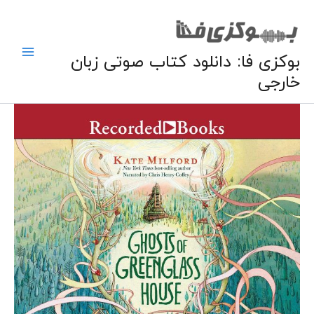
فتن
ه
حتوا
بوکزی فا: دانلود کتاب صوتی زبان
خارجی
کتاب
صوتی
انگلیسی
ارواح
خانه
سبز
شیشه‌ای:
جلد
دوم
مهمانخانه‌ی
قاچاقچی‌ها
عدد