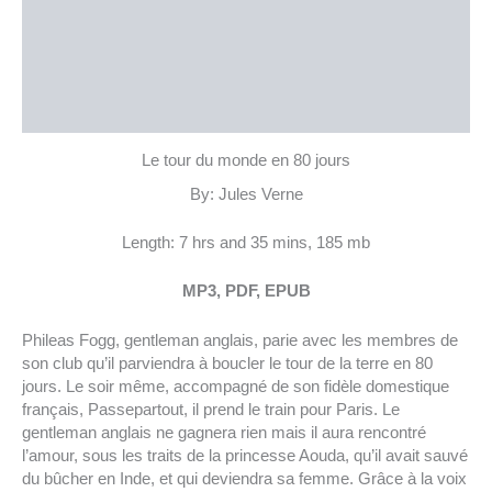
نمونه متن
توضیحات تکمیلی
نظرات (0)
Le tour du monde en 80 jours
By: Jules Verne
Length: 7 hrs and 35 mins, 185 mb
MP3, PDF, EPUB
Phileas Fogg, gentleman anglais, parie avec les membres de
son club qu’il parviendra à boucler le tour de la terre en 80
jours. Le soir même, accompagné de son fidèle domestique
français, Passepartout, il prend le train pour Paris. Le
gentleman anglais ne gagnera rien mais il aura rencontré
l’amour, sous les traits de la princesse Aouda, qu’il avait sauvé
du bûcher en Inde, et qui deviendra sa femme. Grâce à la voix