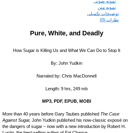
نمونه صوتی
نمونه متن
توضیحات تکمیلی
نظرات (0)
Pure, White, and Deadly
How Sugar is Killing Us and What We Can Do to Stop It
By: John Yudkin
Narrated by: Chris MacDonnell
Length: 9 hrs, 249 mb
MP3, PDF, EPUB, MOBI
More than 40 years before Gary Taubes published
The Case
Against Sugar,
John Yudkin published his now-classic exposé 
the dangers of sugar – now with a new introduction by Robert H
Lustig, the best-selling author of
Fat Chance.