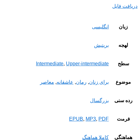
دریافت فایل
زبان
انگلیسی
لهجه
بریتیش
سطح
Upper-intermediate
,
Intermediate
موضوع
برای زنان
,
رمان
,
عاشقانه
,
معاصر
رده سنی
بزرگسال
فرمت
PDF
,
MP3
,
EPUB
هماهنگی
کاملا هماهنگ