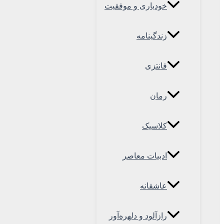
خودیاری و موفقیت
زندگینامه
فانتزی
رمان
کلاسیک
ادبیات معاصر
عاشقانه
رازآلود و دلهره‌آور