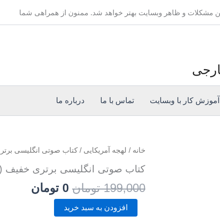
ین مشکلات و ظاهر وبسایت بهتر خواهد شد. ممنون از همراهی شما
ارجی
آموزش کار با وبسایت
تماس با ما
درباره ما
خانه
/
لهجه آمریکایی
قیمت
قیمت
/ کتاب صوتی انگلیسی برتر
اصلی
فعلی
کتاب صوتی انگلیسی برتری خفیف (
199,000 توما
0 توما
199,000
تومان
0
تومان
بود.
است.
افزودن به سبد خرید