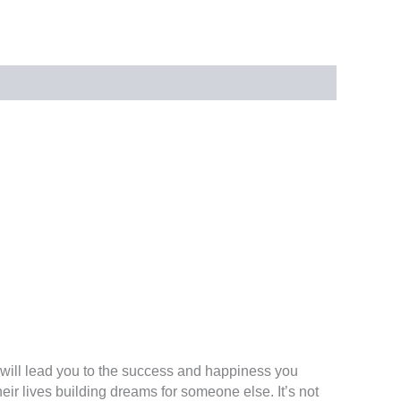
عدد
توضیحات
نمونه صوتی
نمونه متن
توضیحات ت
t will lead you to the success and happiness you
r lives building dreams for someone else. It’s not