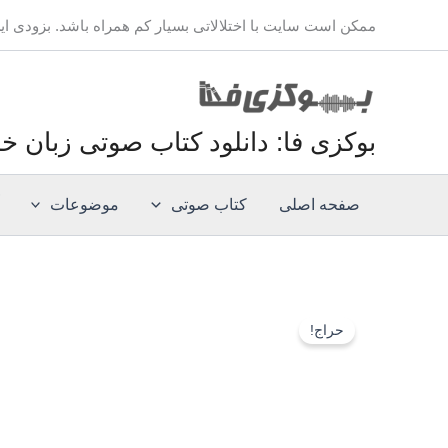
فتن
ممکن است سایت با اختلالاتی بسیار کم همراه باشد. بزودی ا
ه
حتوا
بوکزی فا: دانلود کتاب صوتی زبان خ
صفحه اصلی
کتاب صوتی
موضوعات
کتاب
صوتی
حراج!
انگلیسی
برتری
خفیف
(ورژن
خلاصه
شده)