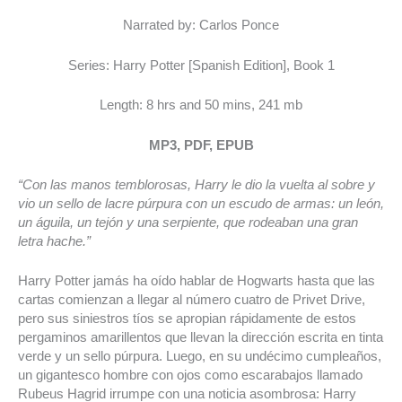
Narrated by: Carlos Ponce
Series: Harry Potter [Spanish Edition], Book 1
Length: 8 hrs and 50 mins, 241 mb
MP3, PDF, EPUB
“Con las manos temblorosas, Harry le dio la vuelta al sobre y
vio un sello de lacre púrpura con un escudo de armas: un león,
un águila, un tejón y una serpiente, que rodeaban una gran
letra hache.”
Harry Potter jamás ha oído hablar de Hogwarts hasta que las
cartas comienzan a llegar al número cuatro de Privet Drive,
pero sus siniestros tíos se apropian rápidamente de estos
pergaminos amarillentos que llevan la dirección escrita en tinta
verde y un sello púrpura. Luego, en su undécimo cumpleaños,
un gigantesco hombre con ojos como escarabajos llamado
Rubeus Hagrid irrumpe con una noticia asombrosa: Harry