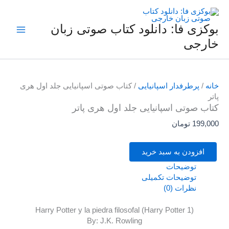
فتن
کتاب
قیمت
قیمت
قیمت
قیمت
صوتی
ه
اصلی
اصلی
فعلی
فعلی
حراج!
حراج!
حراج!
حراج!
اسپانیایی
حتوا
199,000 تومان
199,000 تومان
159,000 تومان
159,000 تومان
بوکزی فا: دانلود کتاب صوتی زبان
جلد
بود.
بود.
است.
است.
خارجی
اول
هری
پاتر
عدد
خانه
/
پرطرفدار اسپانیایی
/ کتاب صوتی اسپانیایی جلد اول هری
پاتر
کتاب صوتی اسپانیایی جلد اول هری پاتر
199,000
تومان
افزودن به سبد خرید
توضیحات
توضیحات تکمیلی
نظرات (0)
Harry Potter y la piedra filosofal (Harry Potter 1)
By: J.K. Rowling