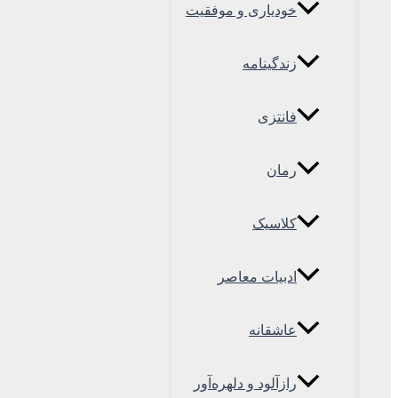
خودیاری و موفقیت
زندگینامه
فانتزی
رمان
کلاسیک
ادبیات معاصر
عاشقانه
رازآلود و دلهره‌آور