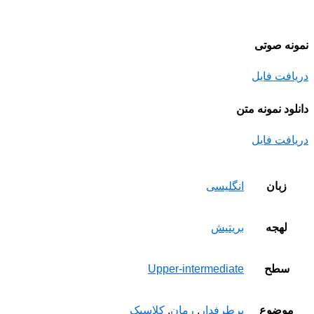
نمونه صوتی
دریافت فایل
دانلود نمونه متن
دریافت فایل
زبان
انگلیسی
لهجه
بریتیش
سطح
Upper-intermediate
موضوع
پرطرفدار
,
رمان
,
کلاسیک