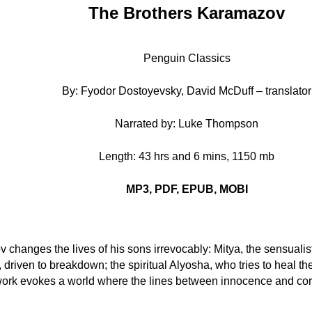
The Brothers Karamazov
Penguin Classics
By: Fyodor Dostoyevsky, David McDuff – translator
Narrated by: Luke Thompson
Length: 43 hrs and 6 mins, 1150 mb
MP3, PDF, EPUB, MOBI
anges the lives of his sons irrevocably: Mitya, the sensualist,
, driven to breakdown; the spiritual Alyosha, who tries to heal the
rk evokes a world where the lines between innocence and corrup