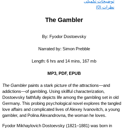
توضیحات تکمیلی
نظرات (0)
The Gambler
By: Fyodor Dostoevsky
Narrated by: Simon Prebble
Length: 6 hrs and 14 mins, 167 mb
MP3, PDF, EPUB
The Gambler
paints a stark picture of the attractions—and
addictions—of gambling. Using skillful characterization,
Dostoevsky faithfully depicts life among the gambling set in old
Germany. This probing psychological novel explores the tangle
love affairs and complicated lives of Alexey Ivanovitch, a young
gambler, and Polina Alexandrovna, the woman he loves.
Fyodor Mikhaylovich Dostoevsky (1821–1881) was born in