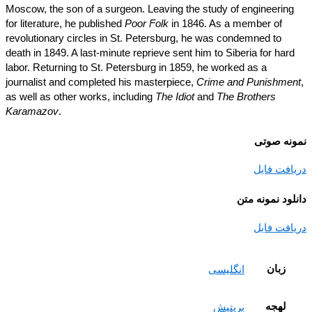
Moscow, the son of a surgeon. Leaving the study of engineerin
for literature, he published
Poor Folk
in 1846. As a member of
revolutionary circles in St. Petersburg, he was condemned to
death in 1849. A last-minute reprieve sent him to Siberia for har
labor. Returning to St. Petersburg in 1859, he worked as a
journalist and completed his masterpiece,
Crime and Punishme
as well as other works, including
The Idiot
and
The Brothers
Karamazov
.
نه صوتی
افت فایل
ود نمونه متن
افت فایل
زبان
انگلیسی
لهجه
بریتیش