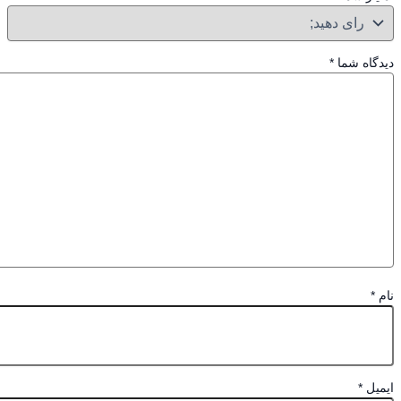
گاه شما
*
*
یل
*