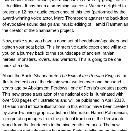
fifth edition. It has been a smashing success. We are delighted 
present a 12-hour audio experience of this text (performed by t
award-winning voice actor, Marc Thompson) against the backd
of evocative sound design and music editing of Hamid Rahman
the creator of the Shahnameh project.
Now, make sure you have a good set of headphone/speakers 
tighten your seat belts. This immersive audio experience will ta
you on a journey back to the soundscape of ancient Iranian
heroes, monsters, lovers, and warriors. This is going to be one
heck of a ride.
About the Book: Shahnameh:
The Epic of the Persian Kings
is 
illustrated edition of the classic work written over one thousand
years ago by Abolqasem Ferdowsi, one of Persia’s greatest poe
This new prose translation of the national epic is illuminated wit
over 500 pages of illustrations and will be published in April 201
The lush and intricate illustrations in this edition have been crea
by award-winning graphic artist and filmmaker Hamid Rahmani
incorporating images from the pictorial tradition of the Persianat
world from the fourteenth to the nineteenth centuries. The new