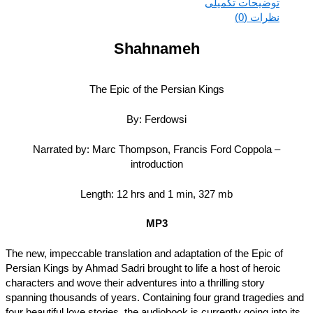
توضیحات تکمیلی
نظرات (0)
Shahnameh
The Epic of the Persian Kings
By: Ferdowsi
Narrated by: Marc Thompson, Francis Ford Coppola –
introduction
Length: 12 hrs and 1 min, 327 mb
MP3
The new, impeccable translation and adaptation of the Epic of
Persian Kings by Ahmad Sadri brought to life a host of heroic
characters and wove their adventures into a thrilling story
spanning thousands of years. Containing four grand tragedies 
four beautiful love stories, the audiobook is currently going into i