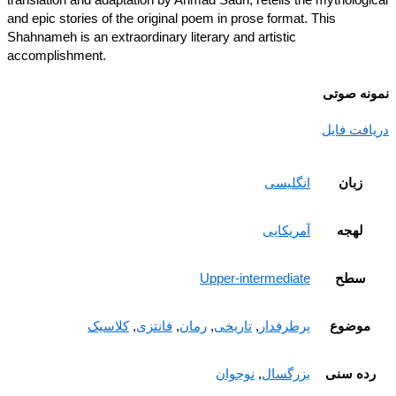
translation and adaptation by Ahmad Sadri, retells the mythologi
and epic stories of the original poem in prose format. This
Shahnameh is an extraordinary literary and artistic
accomplishment.
نه صوتی
افت فایل
زبان
انگلیسی
لهجه
آمریکایی
سطح
Upper-intermediate
موضوع
پرطرفدار
,
تاریخی
,
رمان
,
فانتزی
,
کلاسیک
ده سنی
بزرگسال
,
نوجوان