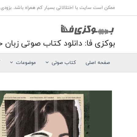
فتن
ممکن است سایت با اختلالاتی بسیار کم همراه باشد. بزودی
ه
حتوا
بوکزی فا: دانلود کتاب صوتی زبان خ
صفحه اصلی
کتاب صوتی
موضوعات
آ
کتاب
صوتی
انگلیسی
همه
چیز
را
برایم
تعریف