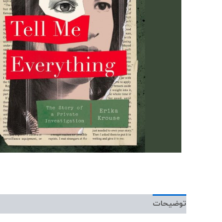
کن
عدد
توضیحات
نمونه صوتی
نمونه متن
توضی