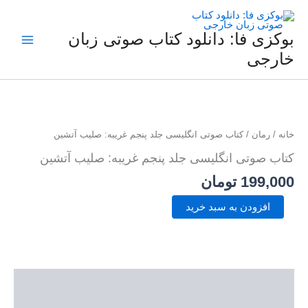
فتن
ه
حتوا
بوکزی فا: دانلود کتاب صوتی زبان
خارجی
کتاب
صوتی
انگلیسی
جلد
خانه
/
رمان
/ کتاب صوتی انگلیسی جلد پنجم غریبه: صلیب آتشین
پنجم
غریبه:
کتاب صوتی انگلیسی جلد پنجم غریبه: صلیب آتشین
صلیب
199,000
تومان
آتشین
عدد
افزودن به سبد خرید
توضیحات
نمونه صوتی