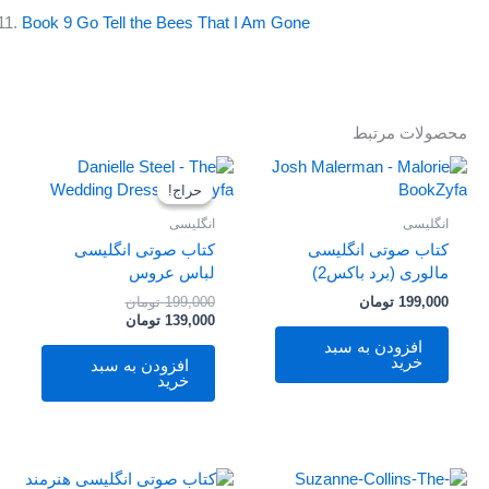
Book 9 Go Tell the Bees That I Am Gone
محصولات مرتبط
قیمت
قیمت
فعلی
اصلی
حراج!
حراج!
199,000 تومان
139,000 تومان
بود.
است.
انگلیسی
انگلیسی
کتاب صوتی انگلیسی
کتاب صوتی انگلیسی
مالوری (برد باکس2)
لباس عروس
199,000
تومان
199,000
تومان
139,000
تومان
افزودن به سبد
خرید
افزودن به سبد
خرید