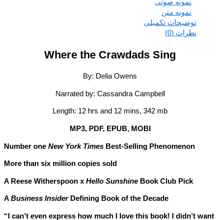
نمونه صوتی
نمونه متن
توضیحات تکمیلی
نظرات (0)
Where the Crawdads Sing
By: Delia Owens
Narrated by: Cassandra Campbell
Length: 12 hrs and 12 mins, 342 mb
MP3, PDF, EPUB, MOBI
Number one
New York Times
Best-Selling Phenomenon
More than six million copies sold
A Reese Witherspoon x
Hello Sunshine
Book Club Pick
A
Business Insider
Defining Book of the Decade
“I can’t even express how much I love this book! I didn’t w