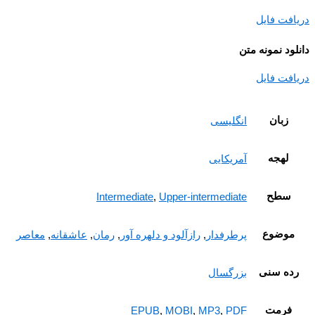
افت فایل
ود نمونه متن
افت فایل
زبان
انگلیسی
لهجه
آمریکایی
سطح
Intermediate
,
Upper-intermediate
موضوع
پرطرفدار
,
رازآلود و دلهره آور
,
رمان
,
عاشقانه
,
معاصر
ده سنی
بزرگسال
فرمت
EPUB
,
MOBI
,
MP3
,
PDF