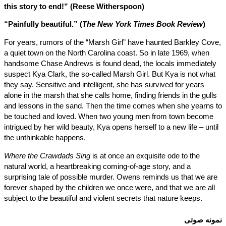
this story to end!” (Reese Witherspoon)
“Painfully beautiful.” (
The New York Times Book Review
)
For years, rumors of the “Marsh Girl” have haunted Barkley Co
a quiet town on the North Carolina coast. So in late 1969, when
handsome Chase Andrews is found dead, the locals immediate
suspect Kya Clark, the so-called Marsh Girl. But Kya is not wh
they say. Sensitive and intelligent, she has survived for years
alone in the marsh that she calls home, finding friends in the gul
and lessons in the sand. Then the time comes when she yearns
be touched and loved. When two young men from town becom
intrigued by her wild beauty, Kya opens herself to a new life – un
the unthinkable happens.
Where the Crawdads Sing
is at once an exquisite ode to the
natural world, a heartbreaking coming-of-age story, and a
surprising tale of possible murder. Owens reminds us that we a
forever shaped by the children we once were, and that we are al
subject to the beautiful and violent secrets that nature keeps.
نه صوتی