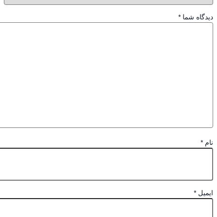
گاه شما
*
*
یل
*