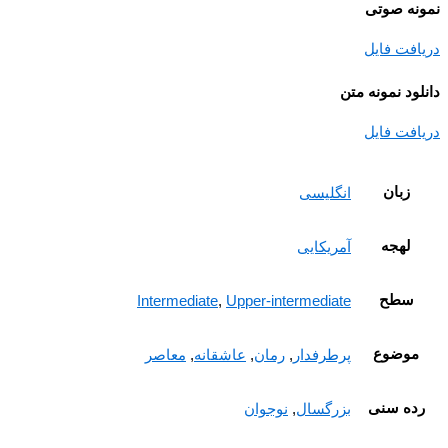
نه صوتی
افت فایل
ود نمونه متن
افت فایل
زبان
انگلیسی
لهجه
آمریکایی
سطح
Intermediate
,
Upper-intermediate
موضوع
پرطرفدار
,
رمان
,
عاشقانه
,
معاصر
ده سنی
بزرگسال
,
نوجوان