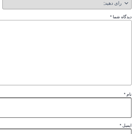
گاه شما
*
*
یل
*