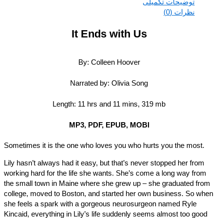
توضیحات تکمیلی
نظرات (0)
It Ends with Us
By: Colleen Hoover
Narrated by: Olivia Song
Length: 11 hrs and 11 mins, 319 mb
MP3, PDF, EPUB, MOBI
Sometimes it is the one who loves you who hurts you the most.
Lily hasn’t always had it easy, but that’s never stopped her from
working hard for the life she wants. She’s come a long way fro
the small town in Maine where she grew up – she graduated fr
college, moved to Boston, and started her own business. So w
she feels a spark with a gorgeous neurosurgeon named Ryle
Kincaid, everything in Lily’s life suddenly seems almost too goo