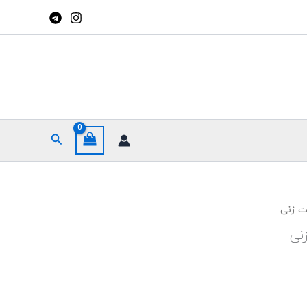
جستجو
ت زنی
نی