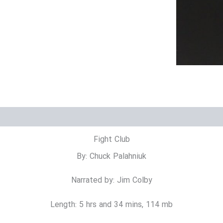
حات تکمیلی
نظرات (0)
Fight Club
By: Chuck Palahniuk
Narrated by: Jim Colby
Length: 5 hrs and 34 mins, 114 mb