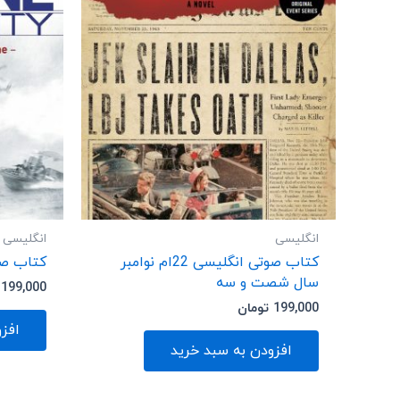
انگلیسی
انگلیسی
کتاب صوتی انگلیسی 22ام نوامبر
کتاب صو
سال شصت و سه
199,000
199,000
تومان
افز
افزودن به سبد خرید