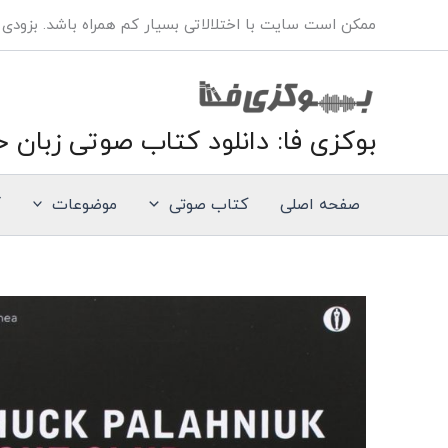
فتن
ممکن است سایت با اختلالاتی بسیار کم همراه باشد. بزودی
ه
حتوا
بوکزی فا: دانلود کتاب صوتی زبان خ
صفحه اصلی
کتاب صوتی
موضوعات
آ
کتاب
صوتی
انگلیسی
باشگاه
مشت
زنی
عدد