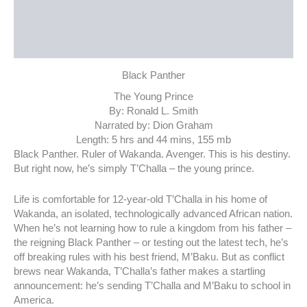
توضیحات تکمیلی
نظرات (0)
Black Panther
The Young Prince
By: Ronald L. Smith
Narrated by: Dion Graham
Length: 5 hrs and 44 mins, 155 mb
Black Panther. Ruler of Wakanda. Avenger. This is his destiny.
But right now, he’s simply T’Challa – the young prince.
Life is comfortable for 12-year-old T’Challa in his home of
Wakanda, an isolated, technologically advanced African nation.
When he’s not learning how to rule a kingdom from his father –
the reigning Black Panther – or testing out the latest tech, he’s
off breaking rules with his best friend, M’Baku. But as conflict
brews near Wakanda, T’Challa’s father makes a startling
announcement: he’s sending T’Challa and M’Baku to school in
America.