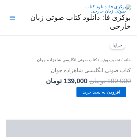
فتن
ه
حتوا
بوکزی فا: دانلود کتاب صوتی زبان
خارجی
کتاب
قیمت
قیمت
صوتی
حراج!
اصلی
فعلی
انگلیسی
شاهزاده
199,000 تومان
139,000 تومان
خانه
/
تخفیف ویژه
/ کتاب صوتی انگلیسی شاهزاده جوان
جوان
بود.
است.
عدد
کتاب صوتی انگلیسی شاهزاده جوان
199,000
تومان
139,000
تومان
افزودن به سبد خرید
توضیحات
نمونه صوتی