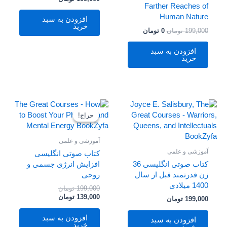
Farther Reaches of
Human Nature
افزودن به سبد
خرید
199,000
تومان
0
تومان
افزودن به سبد
خرید
قیمت
قیمت
فعلی
اصلی
حراج!
حراج!
199,000 تومان
139,000 تومان
بود.
است.
آموزشی و علمی
آموزشی و علمی
کتاب صوتی انگلیسی
کتاب صوتی انگلیسی 36
افزایش انرژی جسمی و
زن قدرتمند قبل از سال
روحی
1400 میلادی
199,000
تومان
139,000
تومان
199,000
تومان
افزودن به سبد
افزودن به سبد
خرید
خرید