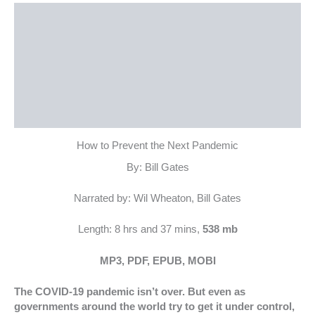
توضیحات
نمونه صوتی
نمونه متن
توضیحات تکمیلی
نظرات (0)
How to Prevent the Next Pandemic
By: Bill Gates
Narrated by: Wil Wheaton, Bill Gates
Length: 8 hrs and 37 mins,
538 mb
MP3, PDF, EPUB, MOBI
The COVID-19 pandemic isn’t over. But even as
governments around the world try to get it under control,