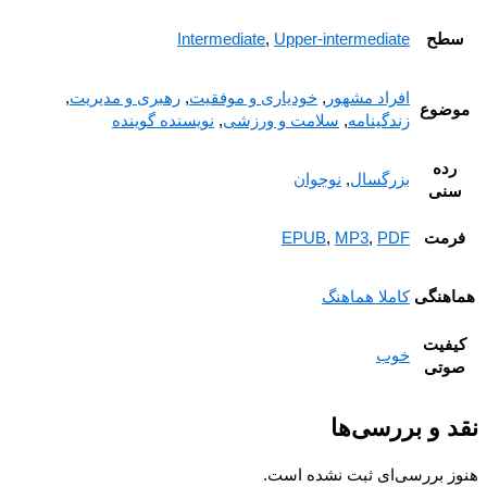
طح
Intermediate
,
Upper-intermediate
افراد مشهور
,
خودیاری و موفقیت
,
رهبری و مدیریت
,
ضوع
زندگینامه
,
سلامت و ورزشی
,
نویسنده گوینده
رده
بزرگسال
,
نوجوان
نی
رمت
EPUB
,
MP3
,
PDF
هنگی
کاملا هماهنگ
فیت
خوب
وتی
 و بررسی‌ها
ز بررسی‌ای ثبت نشده است.