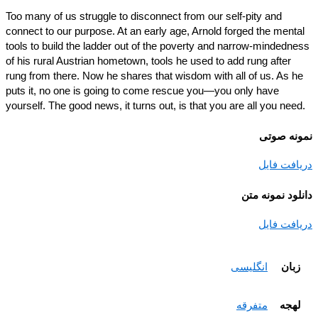
Too many of us struggle to disconnect from our self-pity and
connect to our purpose. At an early age, Arnold forged the ment
tools to build the ladder out of the poverty and narrow-mindedn
of his rural Austrian hometown, tools he used to add rung after
rung from there. Now he shares that wisdom with all of us. As 
puts it, no one is going to come rescue you—you only have
yourself. The good news, it turns out, is that you are all you nee
نه صوتی
افت فایل
ود نمونه متن
افت فایل
بان
انگلیسی
هجه
متفرقه