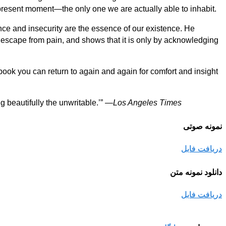
 present moment—the only one we are actually able to inhabit.
nce and insecurity are the essence of our existence. He
 or escape from pain, and shows that it is only by acknowledging
book you can return to again and again for comfort and insight
ng beautifully the unwritable.’” —
Los Angeles Times
نمونه صوتی
دریافت فایل
دانلود نمونه متن
دریافت فایل