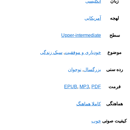
زبان
انگلیسی
لهجه
آمریکایی
سطح
Upper-intermediate
موضوع
خودیاری و موفقیت
,
سبک زندگی
رده سنی
بزرگسال
,
نوجوان
فرمت
PDF
,
MP3
,
EPUB
هماهنگی
کاملا هماهنگ
کیفیت صوتی
خوب