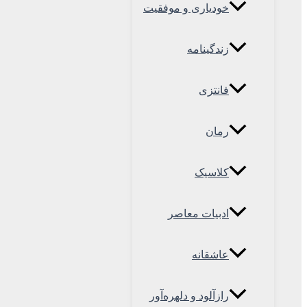
خودیاری و موفقیت
زندگینامه
فانتزی
رمان
کلاسیک
ادبیات معاصر
عاشقانه
رازآلود و دلهره‌آور