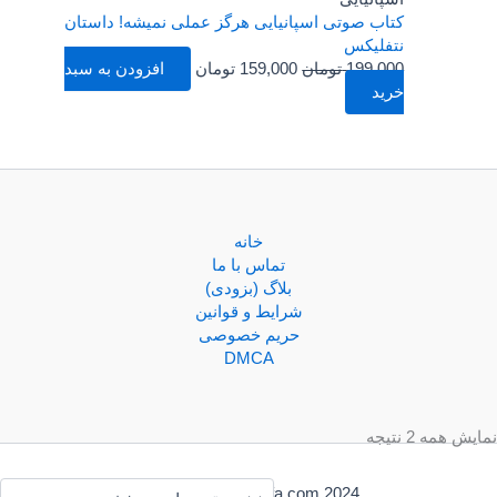
بود.
است.
کتاب صوتی اسپانیایی هرگز عملی نمیشه! داستان
نتفلیکس
199,000
تومان
159,000
تومان
افزودن به سبد
خرید
خانه
تماس با ما
بلاگ (بزودی)
شرایط و قوانین
حریم خصوصی
DMCA
نمایش همه 2 نتیجه
Copyright BookZyfa.com 2024