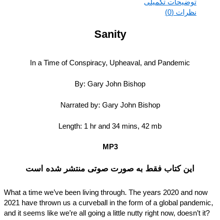
توضیحات تکمیلی
نظرات (0)
Sanity
In a Time of Conspiracy, Upheaval, and Pandemic
By: Gary John Bishop
Narrated by: Gary John Bishop
Length: 1 hr and 34 mins, 42 mb
MP3
این کتاب فقط به صورت صوتی منتشر شده است
What a time we’ve been living through. The years 2020 and no
2021 have thrown us a curveball in the form of a global pandem
and it seems like we’re all going a little nutty right now, doesn’t i