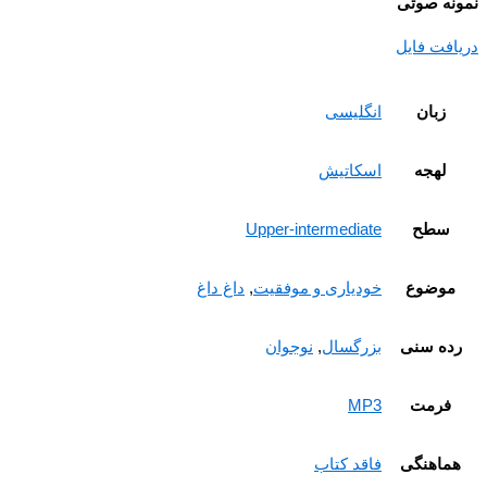
نه صوتی
افت فایل
زبان
انگلیسی
لهجه
اسکاتیش
سطح
Upper-intermediate
موضوع
خودیاری و موفقیت
,
داغ داغ
ده سنی
بزرگسال
,
نوجوان
فرمت
MP3
ماهنگی
فاقد کتاب