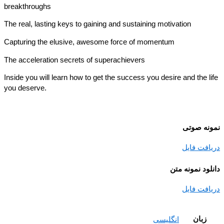
breakthroughs
The real, lasting keys to gaining and sustaining motivation
Capturing the elusive, awesome force of momentum
The acceleration secrets of superachievers
Inside you will learn how to get the success you desire and the l
you deserve.
نه صوتی
افت فایل
ود نمونه متن
افت فایل
زبان
انگلیسی